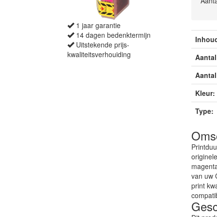
Aanta
1 jaar garantie
14 dagen bedenktermijn
Inhou
Uitstekende prijs-
kwaliteitsverhouiding
Aantal
Aantal 
Kleur:
Type:
Omsc
Printduu
origine
magenta 
van uw C
print kwa
compati
Gesch