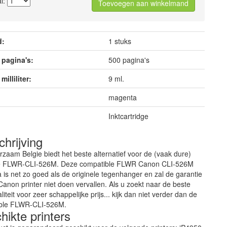
l:
Toevoegen aan winkelmand
d:
1 stuks
 pagina's:
500 pagina's
milliliter:
9 ml.
magenta
Inktcartridge
hrijving
rzaam Belgie biedt het beste alternatief voor de (vaak dure)
le FLWR-CLI-526M. Deze compatible FLWR Canon CLI-526M
is net zo goed als de originele tegenhanger en zal de garantie
anon printer niet doen vervallen. Als u zoekt naar de beste
liteit voor zeer schappelijke prijs... kijk dan niet verder dan de
ble FLWR-CLI-526M.
ikte printers