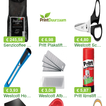
€ 245,58
€ 6,98
€ 4,80
Senzicoffee Italian Coffee 8 zakken
Pritt Plakstift 43 gram
Westcott Schaar zwart
€ 3,93
€ 3,06
€ 5,87
Westcott Hobbymes 9mm blauw
Westcott Afbreekmes vervangingsmessen 18mm
Pritt lijmstift 22gr