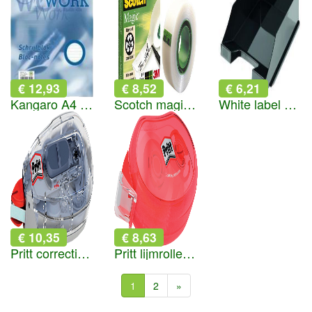
€ 12,93
€ 8,52
€ 6,21
Kangaro A4 blok gelinieerd 5-pack wit
Scotch magic 810 onzichtbare plakband 19x32,9 mm transparant
White label Brievenbak A4 zwart
€ 10,35
€ 8,63
Pritt correctieroller navulbaar
Pritt lijmroller Compact
1
2
»