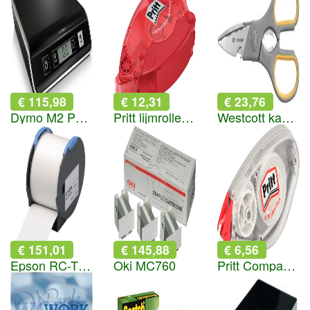
€ 115,98
€ 12,31
€ 23,76
Dymo M2 Postweegschaal 2 KG
Pritt lijmroller houder en navulling permanent
Westcott kantoorschaar 21cm
€ 151,01
€ 145,88
€ 6,56
Epson RC-T5WNA wit
Oki MC760
Pritt Compact correctieroller Flex 4,2mm