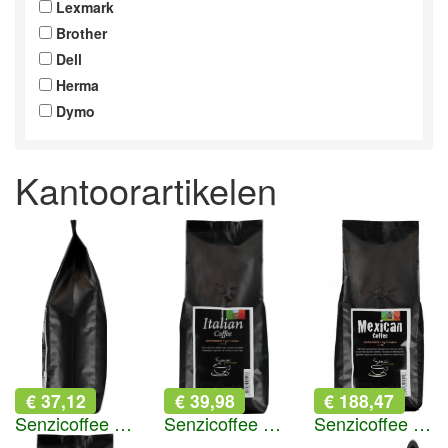
Lexmark
Brother
Dell
Herma
Dymo
Kantoorartikelen
€ 37,12
€ 39,98
€ 188,47
Senzicoffee Mexican Koffiebonen
Senzicoffee Italian Koffiebonen
Senzicoffee Mexican Coffee 8 zakken