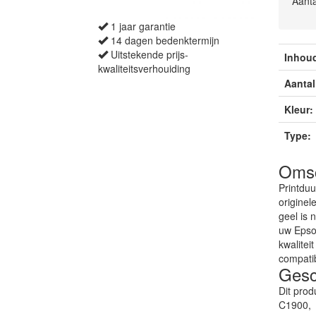
Aanta
1 jaar garantie
14 dagen bedenktermijn
Uitstekende prijs-
Inhou
kwaliteitsverhouiding
Aantal
Kleur:
Type:
Omsc
Printduu
origine
geel is 
uw Epson
kwaliteit
compati
Gesch
Dit prod
C1900,